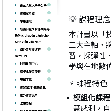
-資訊
第三人生大學學分學程
實驗室介紹
💡 課程理念
學生園地
新南向產學合作國際專
本計畫以「
班Mục chuyên dành cho
Sinh viên Việt Nam
三大主軸，
海外青年技術班
習，採彈性
(OYVTP)
學與在地數
射頻量測中心
標準化作業流程
表單下載
⚡ 課程特色
實習(徵才)職缺資訊
模組化課程
校外實習表單
法規要點
慧感測，自