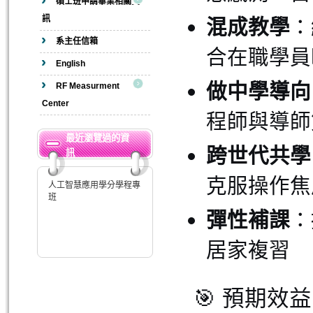
碩士班申請畢業相關資
訊
混成教學
：
系主任信箱
合在職學員
English
做中學導向
RF Measurment
Center
程師與導師
最近瀏覽過的資
跨世代共學
訊
克服操作焦
人工智慧應用學分學程專
班
彈性補課
：
居家複習
🎯 預期效益